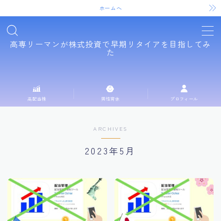
ホームへ
高専リーマンが株式投資で早期リタイアを目指してみ
た
支出を絞る
1
税金
1
高配当株
男性育休
プロフィール
株式投資
30
証券口座
2
ARCHIVES
配当収入の軌跡（月別配当）
19
2023年5月
高配当株
10
男性育休
5
高専リーマンについて
2